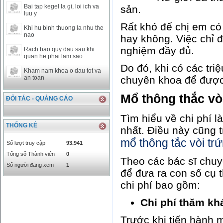
Bai tap kegel la gi, loi ich va
sản.
SAR
0
6457
luu y
SEK
0
2503.05
Rất khó để chị em có
Khi hu binh thuong la nhu the
nao
hay không. Việc chỉ đ
nghiệm đầy đủ.
Rach bao quy dau sau khi
quan he phai lam sao
Do đó, khi có các tri
Kham nam khoa o dau tot va
chuyên khoa để được 
an toan
Mổ thông thắc vòi
ĐỐI TÁC - QUẢNG CÁO
Tìm hiểu về chi phí l
THỐNG KÊ
nhất. Điều này cũng t
mổ thông tắc vòi trứ
Số lượt truy cập
93.941
Tổng số Thành viên
0
Theo các bác sĩ chuy
Số người đang xem
1
để đưa ra con số cụ t
chi phí bao gồm:
Chi phí thăm k
Trước khi tiến hành 