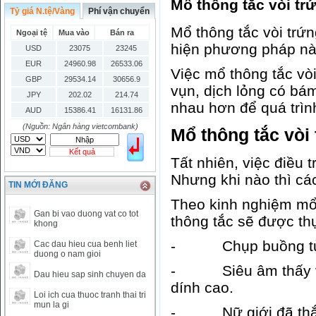
Mổ thông tắc vòi trứ
Tỷ giá N.tệ/Vàng
Phí vận chuyển
Mổ thông tắc vòi trứ
Ngoại tệ
Mua vào
Bán ra
hiện phương pháp này,
USD
23075
23245
EUR
24960.98
26533.06
Việc mổ thông tắc vòi
GBP
29534.14
30656.9
vụn, dịch lỏng có bám
JPY
202.02
214.74
nhau hơn để quá trình
AUD
15386.41
16131.86
HKD
2906.04
3028.6
(Nguồn: Ngân hàng vietcombank)
Mổ thông tắc vòi
SGD
16755.29
17427.08
Kết quả
THB
666.2
786.99
Tất nhiên, việc điều 
CAD
17223.74
18058.21
Nhưng khi nào thì các
TIN MỚI ĐĂNG
CHF
23161.62
24283.77
Theo kinh nghiệm mổ n
DKK
0
3531.88
Gan bi vao duong vat co tot
thông tắc sẽ được thự
INR
0
340.14
khong
KRW
18.01
21.12
- Chụp buồng tử cun
Cac dau hieu cua benh liet
KWD
0
79758.97
duong o nam gioi
MYR
0
5808.39
- Siêu âm thấy vòi
Dau hieu sap sinh chuyen da
NOK
0
2658.47
dính cao.
Loi ich cua thuoc tranh thai tri
RMB
3272
1
mun la gi
- Nữ giới đã thắt ố
RUB
0
418.79