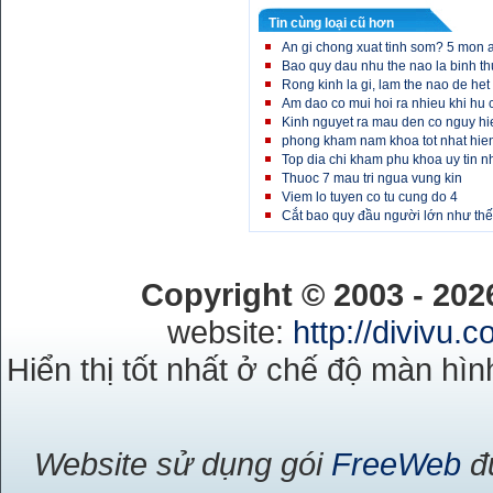
Tin cùng loại cũ hơn
An gi chong xuat tinh som? 5 mon a
Bao quy dau nhu the nao la binh t
Rong kinh la gi, lam the nao de het
Am dao co mui hoi ra nhieu khi hu
Kinh nguyet ra mau den co nguy h
phong kham nam khoa tot nhat hie
Top dia chi kham phu khoa uy tin n
Thuoc 7 mau tri ngua vung kin
Viem lo tuyen co tu cung do 4
Cắt bao quy đầu người lớn như th
Copyright © 2003 - 20
website:
http://divivu.
Hiển thị tốt nhất ở chế độ màn hìn
Website sử dụng gói
FreeWeb
đư