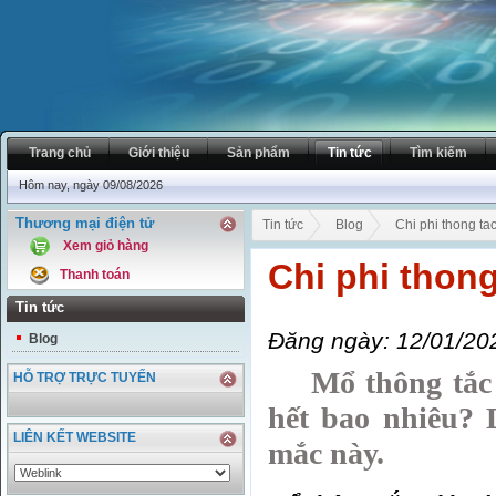
Trang chủ
Giới thiệu
Sản phẩm
Tin tức
Tìm kiếm
Hôm nay, ngày 09/08/2026
Thương mại điện tử
Tin tức
Blog
Chi phi thong tac
Xem giỏ hàng
Chi phi thong
Thanh toán
Tin tức
Đăng ngày: 12/01/20
Blog
Mổ thông tắc vò
HỖ TRỢ TRỰC TUYẾN
hết bao nhiêu? 
LIÊN KẾT WEBSITE
mắc này.