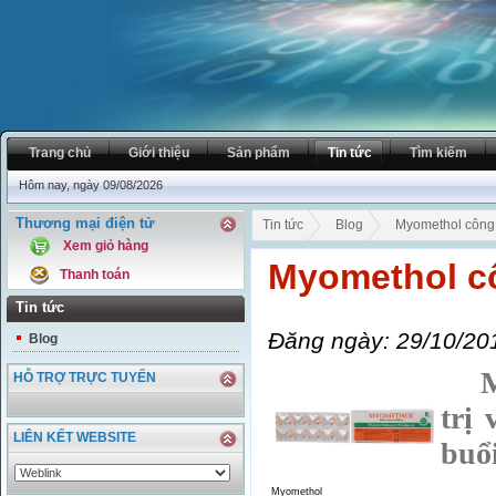
Trang chủ
Giới thiệu
Sản phẩm
Tin tức
Tìm kiếm
Hôm nay, ngày 09/08/2026
Thương mại điện tử
Tin tức
Blog
Myomethol công 
Xem giỏ hàng
Myomethol cô
Thanh toán
Tin tức
Đăng ngày: 29/10/20
Blog
MYO
HỖ TRỢ TRỰC TUYẾN
trị
LIÊN KẾT WEBSITE
buổi
Myomethol