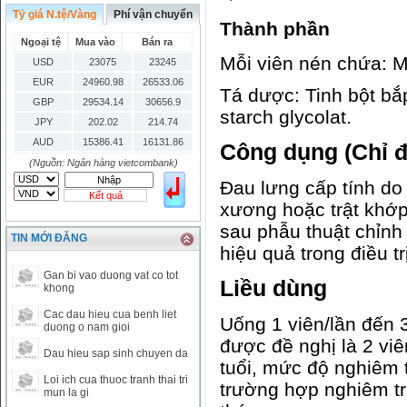
Tỷ giá N.tệ/Vàng
Phí vận chuyển
Thành phần
Ngoại tệ
Mua vào
Bán ra
Mỗi viên nén chứa: 
USD
23075
23245
EUR
24960.98
26533.06
Tá dược: Tinh bột bắp
GBP
29534.14
30656.9
starch glycolat.
JPY
202.02
214.74
AUD
15386.41
16131.86
Công dụng
(Chỉ đ
HKD
2906.04
3028.6
(Nguồn: Ngân hàng vietcombank)
SGD
16755.29
17427.08
Đau lưng cấp tính do 
Kết quả
THB
666.2
786.99
xương hoặc trật khớp
CAD
17223.74
18058.21
sau phẫu thuật chỉn
TIN MỚI ĐĂNG
CHF
23161.62
24283.77
hiệu quả trong điều t
DKK
0
3531.88
Gan bi vao duong vat co tot
Liều dùng
INR
0
340.14
khong
KRW
18.01
21.12
Cac dau hieu cua benh liet
Uống 1 viên/lần đến 3
KWD
0
79758.97
duong o nam gioi
được đề nghị là 2 viê
MYR
0
5808.39
Dau hieu sap sinh chuyen da
NOK
0
2658.47
tuổi, mức độ nghiêm 
Loi ich cua thuoc tranh thai tri
RMB
3272
1
trường hợp nghiêm t
mun la gi
RUB
0
418.79