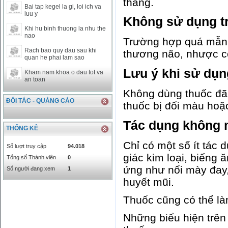
tháng.
Bai tap kegel la gi, loi ich va
SAR
0
6457
luu y
Không sử dụng t
SEK
0
2503.05
Khi hu binh thuong la nhu the
nao
Trường hợp quá mẫn 
Rach bao quy dau sau khi
thương não, nhược cơ
quan he phai lam sao
Lưu ý khi sử dụn
Kham nam khoa o dau tot va
an toan
Không dùng thuốc đã
ĐỐI TÁC - QUẢNG CÁO
thuốc bị đổi màu hoặc
Tác dụng không
THỐNG KÊ
Chỉ có một số ít tác
Số lượt truy cập
94.018
giác kim loại, biếng 
Tổng số Thành viên
0
ứng như nổi mày đay,
Số người đang xem
1
huyết mũi.
Thuốc cũng có thể l
Những biểu hiện trên