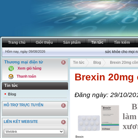
Trang chủ
Giới thiệu
Sản phẩm
Tin tức
Tìm kiếm
Hôm nay, ngày 09/08/2026
sức khỏe cho mọi nhà
Thương mại điện tử
Tin tức
Blog
Brexin 20mg côn
Xem giỏ hàng
Brexin 20mg 
Thanh toán
Tin tức
Đăng ngày: 29/10/20
Blog
BRE
HỖ TRỢ TRỰC TUYẾN
làm
LIÊN KẾT WEBSITE
xươ
Brexin