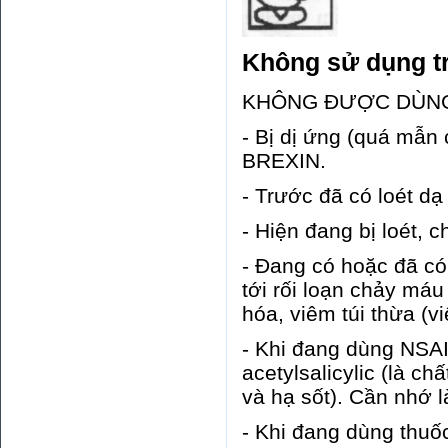
Không sử dụng t
KHÔNG ĐƯỢC DÙNG B
- Bị dị ứng (quá mẫn
BREXIN.
- Trước đã có loét d
- Hiện đang bị loét, 
- Đang có hoặc đã có 
tới rối loạn chảy máu
hóa, viêm túi thừa (v
- Khi đang dùng NSA
acetylsalicylic (là 
và hạ sốt). Cần nhớ
- Khi đang dùng thu