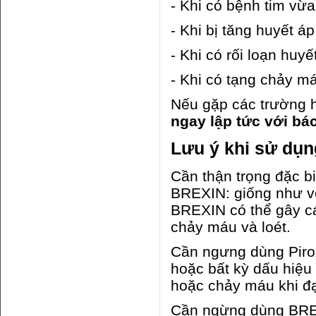
- Khi có bệnh tim vừ
- Khi bị tăng huyết á
- Khi có rối loạn huy
- Khi có tạng chảy m
Nếu gặp các trường 
ngay lập tức với bác
Lưu ý khi sử dụn
Cần thận trọng đặc b
BREXIN: giống như vớ
BREXIN có thể gây cá
chảy máu và loét.
Cần ngưng dùng Piro
hoặc bất kỳ dấu hiệu
hoặc chảy máu khi đạ
Cần ngừng dùng BREX