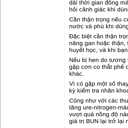
dài thời gian đông má
hỏi cảnh giác khi dù
Cần thận trọng nếu có
nước và phù khi dùn
Đặc biệt cần thận tr
năng gan hoặc thận, 
huyết học, và khi bạn
Nếu bị hen do tương t
gặp cơn co thắt phế 
khác.
Vì có gặp một số tha
kỳ kiểm tra nhãn khoa 
Cũng như với các thu
tăng ure-nitrogen-m
vượt quá nồng độ nào
giá trị BUN lại trở lạ