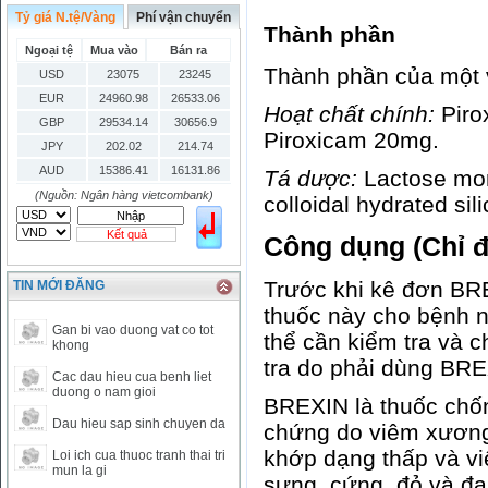
Tỷ giá N.tệ/Vàng
Phí vận chuyển
Thành phần
Ngoại tệ
Mua vào
Bán ra
Thành phần của một 
USD
23075
23245
EUR
24960.98
26533.06
Hoạt chất chính:
Piro
GBP
29534.14
30656.9
Piroxicam 20mg.
JPY
202.02
214.74
AUD
15386.41
16131.86
Tá dược:
Lactose mon
HKD
2906.04
3028.6
(Nguồn: Ngân hàng vietcombank)
colloidal hydrated si
SGD
16755.29
17427.08
Kết quả
Công dụng
(Chỉ đ
THB
666.2
786.99
CAD
17223.74
18058.21
Trước khi kê đơn BRE
TIN MỚI ĐĂNG
CHF
23161.62
24283.77
thuốc này cho bệnh n
DKK
0
3531.88
Gan bi vao duong vat co tot
thể cần kiểm tra và 
INR
0
340.14
khong
tra do phải dùng BRE
KRW
18.01
21.12
Cac dau hieu cua benh liet
KWD
0
79758.97
duong o nam gioi
BREXIN là thuốc chốn
MYR
0
5808.39
Dau hieu sap sinh chuyen da
chứng do viêm xương
NOK
0
2658.47
khớp dạng thấp và vi
Loi ich cua thuoc tranh thai tri
RMB
3272
1
mun la gi
sưng, cứng, đỏ và đ
RUB
0
418.79