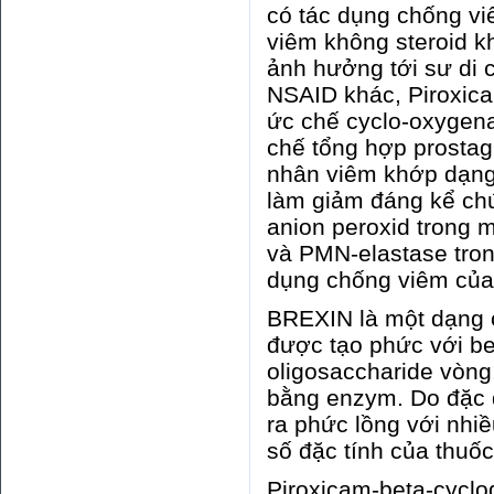
có tác dụng chống vi
viêm không steroid k
ảnh hưởng tới sư di 
NSAID khác, Piroxica
ức chế cyclo-oxygena
chế tổng hợp prostag
nhân viêm khớp dạng 
làm giảm đáng kể chứ
anion peroxid trong 
và PMN-elastase tron
dụng chống viêm của
BREXIN là một dạng c
được tạo phức với bet
oligosaccharide vòng,
bằng enzym. Do đặc đ
ra phức lồng với nhi
số đặc tính của thuốc
Piroxicam-beta-cyclod