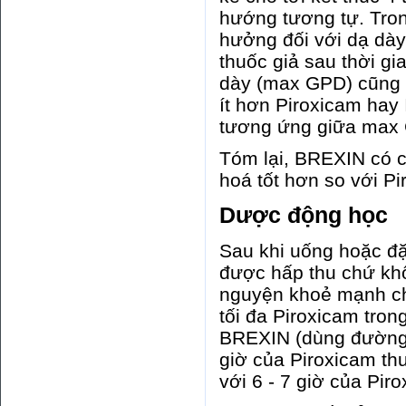
hướng tương tự. Tron
hưởng đối với dạ dà
thuốc giả sau thời gi
dày (max GPD) cũng 
ít hơn Piroxicam hay
tương ứng giữa max 
Tóm lại, BREXIN có ch
hoá tốt hơn so với P
Dược động học
Sau khi uống hoặc đặ
được hấp thu chứ khô
nguyện khoẻ mạnh ch
tối đa Piroxicam tro
BREXIN (dùng đường u
giờ của Piroxicam th
với 6 - 7 giờ của Pir