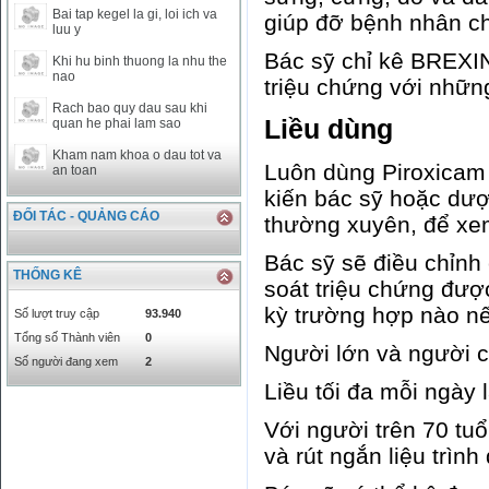
Bai tap kegel la gi, loi ich va
giúp đỡ bệnh nhân c
SAR
0
6457
luu y
SEK
0
2503.05
Bác sỹ chỉ kê BREXI
Khi hu binh thuong la nhu the
nao
triệu chứng với nhữn
Rach bao quy dau sau khi
Liều dùng
quan he phai lam sao
Kham nam khoa o dau tot va
Luôn dùng Piroxicam 
an toan
kiến bác sỹ hoặc dượ
ĐỐI TÁC - QUẢNG CÁO
thường xuyên, để xem
Bác sỹ sẽ điều chỉnh
THỐNG KÊ
soát triệu chứng được
kỳ trường hợp nào nế
Số lượt truy cập
93.940
Tổng số Thành viên
0
Người lớn và người c
Số người đang xem
2
Liều tối đa mỗi ngày 
Với người trên 70 tuổ
và rút ngắn liệu trình đ