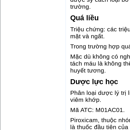
trường.
Quá liều
Triệu chứng: các tri
mặt và ngất.
Trong trường hợp quá l
Mặc dù không có ngh
tách máu là không thể
huyết tương.
Dược lực học
Phân loại dược lý trị 
viêm khớp.
Mã ATC: M01AC01.
Piroxicam, thuộc nhó
là thuốc đầu tiên c