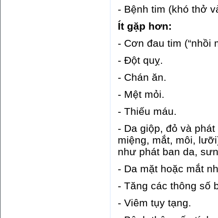
- Bệnh tim (khó thở v
Ít gặp hơn:
- Cơn đau tim (“nhồi 
- Đột quỵ.
- Chán ăn.
- Mệt mỏi.
- Thiếu máu.
- Da giộp, đỏ và phát
miệng, mắt, môi, lưỡ
như phát ban da, sưn
- Da mặt hoặc mắt n
- Tăng các thông số 
- Viêm tụy tạng.